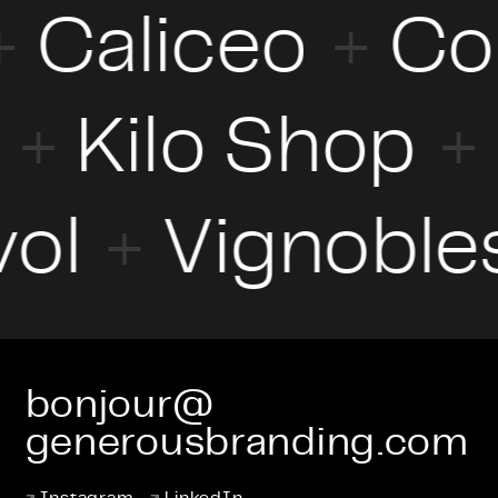
Caliceo
Com
Crédits
Fermer
r
ol
Vignobles
bonjour@
generousbranding.com